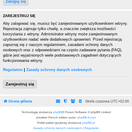
ZAREJESTRUJ SIĘ
Aby zalogować się, musisz być zarejestrowanym użytkownikiem witryny.
Rejestracja zajmuje tylko chwilę, a znacznie zwiększa możliwości
korzystania z witryny. Administrator witryny może zarejestrowanym
użytkownikom nadać wiele dodatkowych uprawnień. Przed rejestracją
zapoznaj się z naszym regulaminem, zasadami ochrony danych
osobowych oraz z odpowiedziami na często zadawane pytania (FAQ),
gdzie jest wyjaśnionych wiele podstawowych zagadnień dotyczących
funkcjonowania witryny.
Regulamin
|
Zasady ochrony danych osobowych
Zarejestruj się
Strona główna
Strefa czasowa
UTC+02:00
Technologię dostarcza
phpBB
® Forum Software © phpBB Limited
prosilver French edition autor:
phpBB-fr.com
Polski pakiet językowy dostarcza
phpBB.pl
Zasady ochrony danych osobowych
|
Regulamin