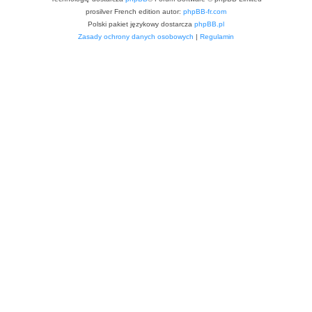
prosilver French edition autor:
phpBB-fr.com
Polski pakiet językowy dostarcza
phpBB.pl
Zasady ochrony danych osobowych
|
Regulamin