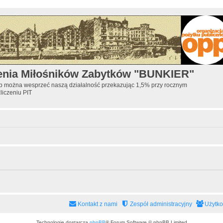
enia Miłośników Zabytków "BUNKIER"
ób można wesprzeć naszą działalność przekazując 1,5% przy rocznym
zliczeniu PIT
Kontakt z nami
Zespół administracyjny
Użytk
Technologię dostarcza
phpBB
® Forum Software © phpBB Limited