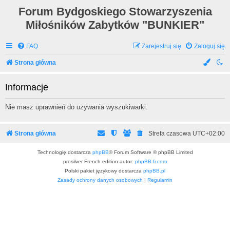
Forum Bydgoskiego Stowarzyszenia
Miłośników Zabytków "BUNKIER"
FAQ
Zarejestruj się
Zaloguj się
Strona główna
Informacje
Nie masz uprawnień do używania wyszukiwarki.
Strona główna
Strefa czasowa
UTC+02:00
Technologię dostarcza
phpBB
® Forum Software © phpBB Limited
prosilver French edition autor:
phpBB-fr.com
Polski pakiet językowy dostarcza
phpBB.pl
Zasady ochrony danych osobowych
|
Regulamin