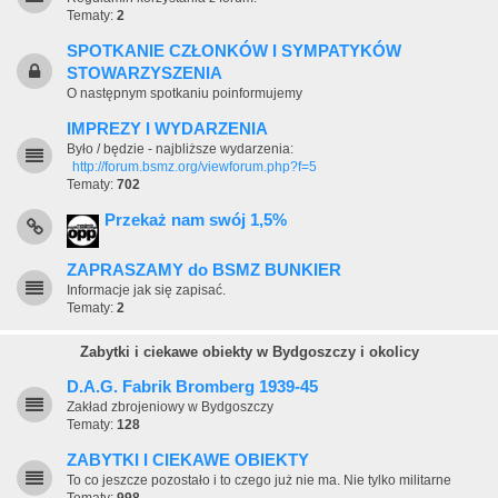
Tematy:
2
SPOTKANIE CZŁONKÓW I SYMPATYKÓW
STOWARZYSZENIA
O następnym spotkaniu poinformujemy
IMPREZY I WYDARZENIA
Było / będzie - najbliższe wydarzenia:
http://forum.bsmz.org/viewforum.php?f=5
Tematy:
702
Przekaż nam swój 1,5%
ZAPRASZAMY do BSMZ BUNKIER
Informacje jak się zapisać.
Tematy:
2
Zabytki i ciekawe obiekty w Bydgoszczy i okolicy
D.A.G. Fabrik Bromberg 1939-45
Zakład zbrojeniowy w Bydgoszczy
Tematy:
128
ZABYTKI I CIEKAWE OBIEKTY
To co jeszcze pozostało i to czego już nie ma. Nie tylko militarne