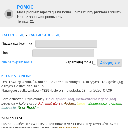
POMOC
Masz problem rejestracją na forum lub masz inny problem z forum?
Napisz na pewno pomożemy
Tematy:
21
ZALOGUJ SIĘ
•
ZAREJESTRUJ SIĘ
Nazwa użytkownika:
Hasło:
Nie pamiętam hasła
Zapamiętaj mnie
KTO JEST ONLINE
Jest
134
użytkowników online :: 2 zarejestrowanych, 0 ukrytych i 132 gości (wg
danych z ostatnich 5 minut)
Najwięcej użytkowników (
4329
) było online sobota, 28 mar 2026, 07:39
Zarejestrowani użytkownicy:
Baiduspider [bot]
,
meta-externalagent [bot]
Legenda – kolory grup:
Administratorzy
,
Archeo
,
Banici
,
Moderatorzy globalni
,
Instytucje
,
Stow. Bunkier
STATYSTYKI
Liczba postów:
70984
• Liczba tematów:
6762
• Liczba użytkowników:
879
•