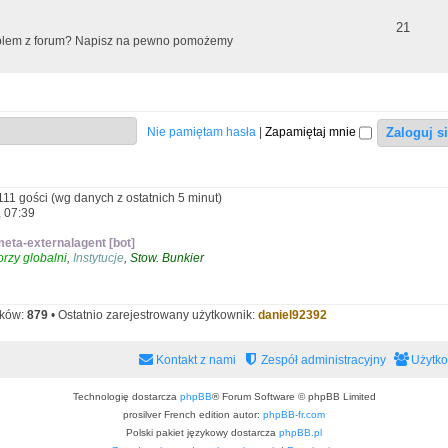
t
m
T
21
roblem z forum? Napisz na pewno pomożemy
y
a
e
t
m
y
a
Nie pamiętam hasła
|
Zapamiętaj mnie
t
y
111 gości (wg danych z ostatnich 5 minut)
, 07:39
eta-externalagent [bot]
rzy globalni
,
Instytucje
,
Stow. Bunkier
ików:
879
• Ostatnio zarejestrowany użytkownik:
daniel92392
Kontakt z nami
Zespół administracyjny
Użytk
Technologię dostarcza
phpBB
® Forum Software © phpBB Limited
prosilver French edition autor:
phpBB-fr.com
Polski pakiet językowy dostarcza
phpBB.pl