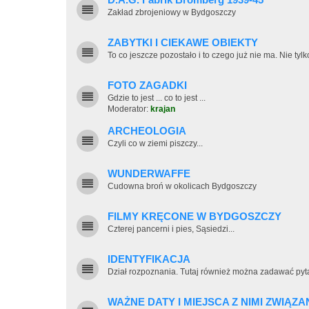
D.A.G. Fabrik Bromberg 1939-45
Zakład zbrojeniowy w Bydgoszczy
ZABYTKI I CIEKAWE OBIEKTY
To co jeszcze pozostało i to czego już nie ma. Nie tylk
FOTO ZAGADKI
Gdzie to jest ... co to jest ...
Moderator:
krajan
ARCHEOLOGIA
Czyli co w ziemi piszczy...
WUNDERWAFFE
Cudowna broń w okolicach Bydgoszczy
FILMY KRĘCONE W BYDGOSZCZY
Czterej pancerni i pies, Sąsiedzi...
IDENTYFIKACJA
Dział rozpoznania. Tutaj również można zadawać pyt
WAŻNE DATY I MIEJSCA Z NIMI ZWIĄZA