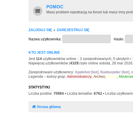
POMOC
Masz problem rejestracją na forum lub masz inny p
ZALOGUJ SIĘ
•
ZAREJESTRUJ SIĘ
Nazwa użytkownika:
Hasło:
KTO JEST ONLINE
Jest
114
użytkowników online :: 3 zarejestrowanych, 0 ukrytych i 
Najwięcej użytkowników (
4329
) było online sobota, 28 mar 2026
Zarejestrowani użytkownicy:
Applebot [bot]
,
Baiduspider [bot]
,
m
Legenda – kolory grup:
Administratorzy
,
Archeo
,
Banici
,
Moderato
STATYSTYKI
Liczba postów:
70984
• Liczba tematów:
6762
• Liczba użytkown
Strona główna