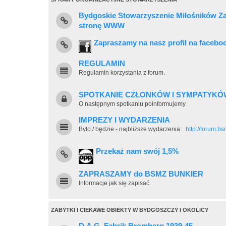
Bydgoskie Stowarzyszenie Miłośników Z
stronę WWW
Zapraszamy na nasz profil na facebo
REGULAMIN
Regulamin korzystania z forum.
SPOTKANIE CZŁONKÓW I SYMPATYKÓ
O następnym spotkaniu poinformujemy
IMPREZY I WYDARZENIA
Było / będzie - najbliższe wydarzenia:
http://forum.b
Przekaż nam swój 1,5%
ZAPRASZAMY do BSMZ BUNKIER
Informacje jak się zapisać.
ZABYTKI I CIEKAWE OBIEKTY W BYDGOSZCZY I OKOLICY