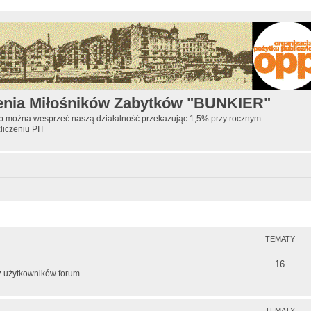
enia Miłośników Zabytków "BUNKIER"
ób można wesprzeć naszą działalność przekazując 1,5% przy rocznym
zliczeniu PIT
TEMATY
T
16
az użytkowników forum
e
m
TEMATY