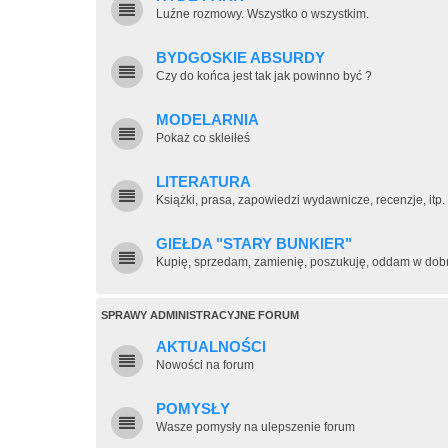
Luźne rozmowy. Wszystko o wszystkim.
BYDGOSKIE ABSURDY
Czy do końca jest tak jak powinno być ?
MODELARNIA
Pokaż co skleiłeś
LITERATURA
Książki, prasa, zapowiedzi wydawnicze, recenzje, itp.
GIEŁDA "STARY BUNKIER"
Kupię, sprzedam, zamienię, poszukuję, oddam w dobre
SPRAWY ADMINISTRACYJNE FORUM
AKTUALNOŚCI
Nowości na forum
POMYSŁY
Wasze pomysły na ulepszenie forum