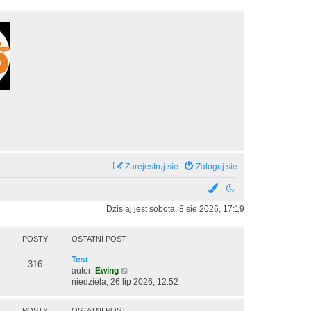
Zarejestruj się
Zaloguj się
Dzisiaj jest sobota, 8 sie 2026, 17:19
POSTY
OSTATNI POST
O
Test
P
316
s
W
autor:
Ewing
t
y
niedziela, 26 lip 2026, 12:52
o
a
ś
s
t
w
POSTY
OSTATNI POST